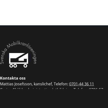
Kontakta oss
Mattias Josefsson, kanslichef, Telefon:
0701-44 36 11
Carina Sköld, administration/utbildning, Telefon:
0706-57
19 73
Epost:
info@mobilkranforeningen.se