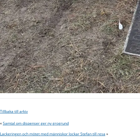
Tillbaka till arkiv
«
Samtal om dispenser ger ny grogrund
Lackeringen och mötet med människor lockar Stefan till resa
»