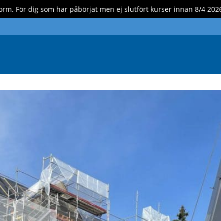
form. För dig som har påbörjat men ej slutfört kurser innan 8/4 20