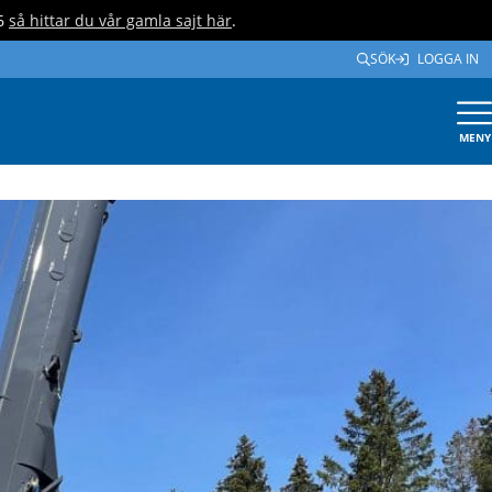
26
så hittar du vår gamla sajt här
.
SÖK
LOGGA IN
MENY