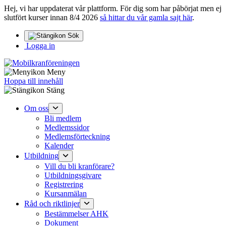
Hej, vi har uppdaterat vår plattform. För dig som har påbörjat men ej
slutfört kurser innan 8/4 2026
så hittar du vår gamla sajt här
.
Sök
Logga in
Meny
Hoppa till innehåll
Stäng
Om oss
Bli medlem
Medlemssidor
Medlemsförteckning
Kalender
Utbildning
Vill du bli kranförare?
Utbildningsgivare
Registrering
Kursanmälan
Råd och riktlinjer
Bestämmelser AHK
Dokument