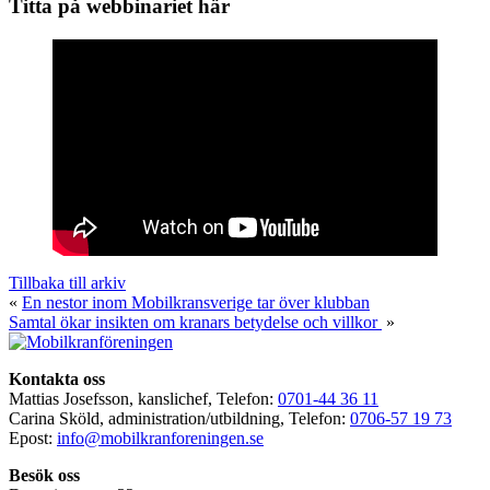
Titta på webbinariet här
Tillbaka till arkiv
«
En nestor inom Mobilkransverige tar över klubban
Samtal ökar insikten om kranars betydelse och villkor
»
Kontakta oss
Mattias Josefsson, kanslichef, Telefon:
0701-44 36 11
Carina Sköld, administration/utbildning, Telefon:
0706-57 19 73
Epost:
info@mobilkranforeningen.se
Besök oss