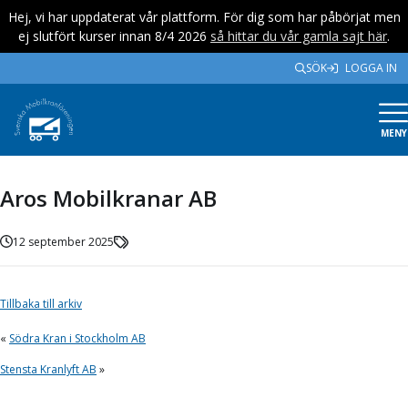
Hej, vi har uppdaterat vår plattform. För dig som har påbörjat men
ej slutfört kurser innan 8/4 2026
så hittar du vår gamla sajt här
.
SÖK
LOGGA IN
MENY
Aros Mobilkranar AB
12 september 2025
Tillbaka till arkiv
«
Södra Kran i Stockholm AB
Stensta Kranlyft AB
»