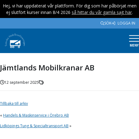
Hej, vi har uppdaterat vår plattform. För dig som har påbörjat men
ej slutfört kurser innan 8/4 2026
så hittar du vår gamla sajt här
.
SÖK
LOGGA IN
MENY
Jämtlands Mobilkranar AB
12 september 2025
Tillbaka till arkiv
«
Handels & Maskinservice i Örebro AB
Lidköpings Tung & Specialtransport AB
»