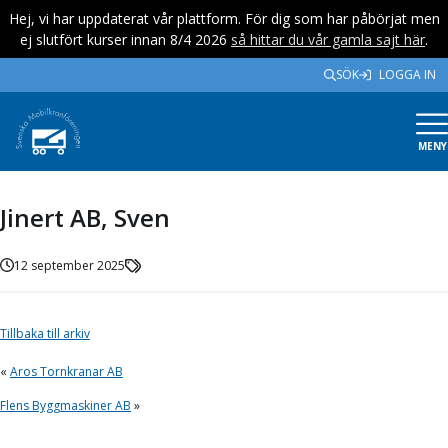
Hej, vi har uppdaterat vår plattform. För dig som har påbörjat men
ej slutfört kurser innan 8/4 2026
så hittar du vår gamla sajt här
.
SÖK
LOGGA IN
MENY
Jinert AB, Sven
12 september 2025
Tillbaka till arkiv
«
Aros Tornkranar AB
Flens Byggmaskiner AB
»