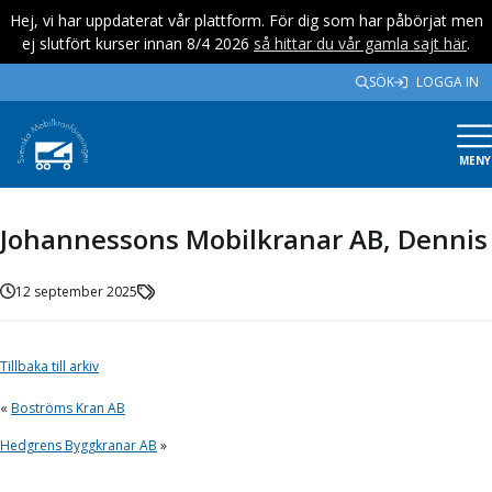
Hej, vi har uppdaterat vår plattform. För dig som har påbörjat men
ej slutfört kurser innan 8/4 2026
så hittar du vår gamla sajt här
.
SÖK
LOGGA IN
MENY
Johannessons Mobilkranar AB, Dennis
12 september 2025
Tillbaka till arkiv
«
Boströms Kran AB
Hedgrens Byggkranar AB
»