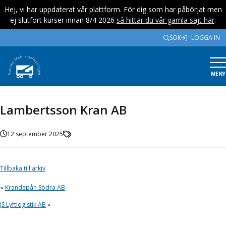
Hej, vi har uppdaterat vår plattform. För dig som har påbörjat men
ej slutfört kurser innan 8/4 2026
så hittar du vår gamla sajt här
.
SÖK
LOGGA IN
MENY
Lambertsson Kran AB
12 september 2025
Tillbaka till arkiv
«
Krandepån Södra AB
JS Lyftlogistik AB
»