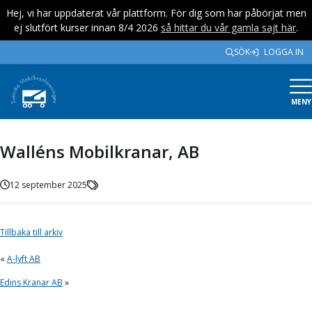
Hej, vi har uppdaterat vår plattform. För dig som har påbörjat men
ej slutfört kurser innan 8/4 2026
så hittar du vår gamla sajt här
.
SÖK
LOGGA IN
MENY
Walléns Mobilkranar, AB
12 september 2025
Tillbaka till arkiv
«
A-lyft AB
Edins Kranar AB
»