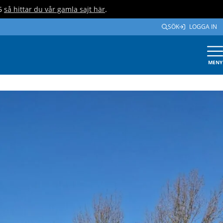
26
så hittar du vår gamla sajt här
.
SÖK
LOGGA IN
MENY