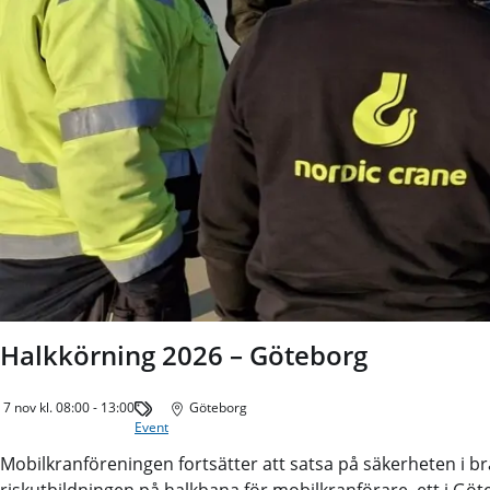
Halkkörning 2026 – Göteborg
7 nov kl. 08:00 - 13:00
Göteborg
Event
Mobilkranföreningen fortsätter att satsa på säkerheten i 