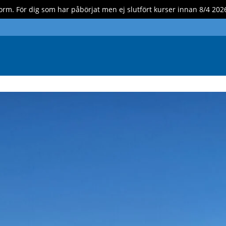
form. För dig som har påbörjat men ej slutfört kurser innan 8/4 20