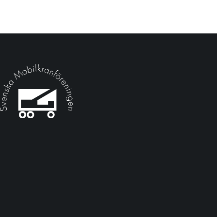
Kontakta oss
Mattias Josefsson, kanslichef, Telefon:
0701-44 36 11
Carina Sköld, administration/utbildning, Telefon:
0706-57
19 73
Epost:
info@mobilkranforeningen.se
Besök oss
Drottninggatan 32